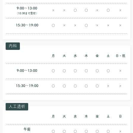
9:00〜13:00
×
×
○
○
×
○
×
（12:30まで受付）
15:30〜19:00
○
×
×
○
×
×
×
内科
月
火
水
木
金
土
日・祝
9:00〜13:00
○
○
○
○
○
○
×
15:30〜19:00
○
○
○
○
○
×
×
人工透析
月
火
水
木
金
土
日
午前
○
○
○
○
○
○
×