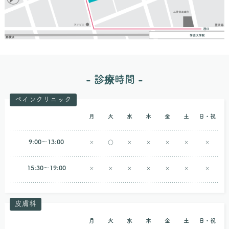
診療時間
ペインクリニック
月
火
水
木
金
土
日・祝
9:00〜13:00
×
○
×
×
×
×
×
15:30〜19:00
×
×
×
×
×
×
×
皮膚科
月
火
水
木
金
土
日・祝